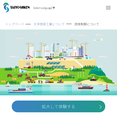
Select Language
▼
トップページ
大洋技研工業について
流体制御について
拡大して体験する