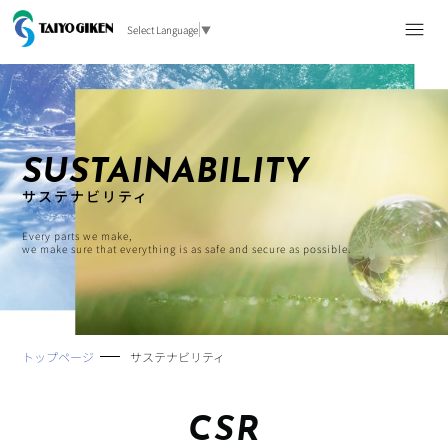
Select Language
▼
SUSTAINABILITY
サステナビリティ
Every parts we make,
we make sure that everything is as safe and secure as possible.
トップページ
サステナビリティ
CSR