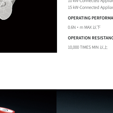
10 kW-Connected Appl
15 kW-Connected Appl
OPERATING PERFORM
0.6N・m MAX 以下
OPERATION RESISTAN
10,000 TIMES MIN 以上