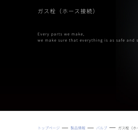
ガス栓（ホース接続）
Every parts we make,
we make sure that everything is as safe and 
トップページ
製品情報
バルブ
ガス栓（ホ