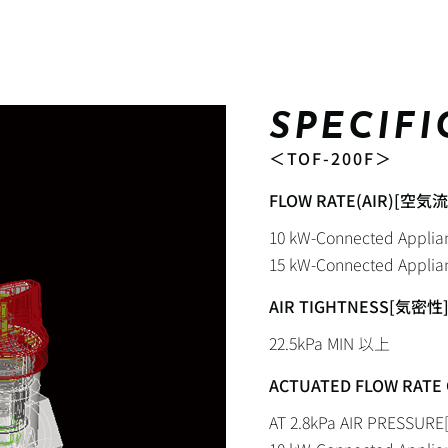
SPECIF
＜TOF-200F＞
FLOW RATE(AIR)[空気
10 kW-Connected Appl
15 kW-Connected Appl
AIR TIGHTNESS[気密性
22.5kPa MIN 以上
ACTUATED FLOW RAT
AT 2.8kPa AIR PRESS